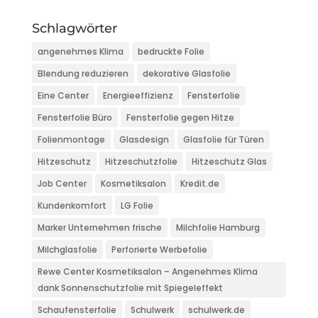
Schlagwörter
angenehmes Klima
bedruckte Folie
Blendung reduzieren
dekorative Glasfolie
Eine Center
Energieeffizienz
Fensterfolie
Fensterfolie Büro
Fensterfolie gegen Hitze
Folienmontage
Glasdesign
Glasfolie für Türen
Hitzeschutz
Hitzeschutzfolie
Hitzeschutz Glas
Job Center
Kosmetiksalon
Kredit.de
Kundenkomfort
LG Folie
Marker Unternehmen frische
Milchfolie Hamburg
Milchglasfolie
Perforierte Werbefolie
Rewe Center Kosmetiksalon – Angenehmes Klima
dank Sonnenschutzfolie mit Spiegeleffekt
Schaufensterfolie
Schulwerk
schulwerk.de