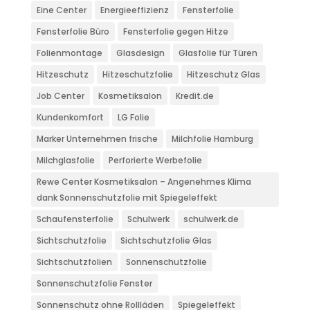
Eine Center
Energieeffizienz
Fensterfolie
Fensterfolie Büro
Fensterfolie gegen Hitze
Folienmontage
Glasdesign
Glasfolie für Türen
Hitzeschutz
Hitzeschutzfolie
Hitzeschutz Glas
Job Center
Kosmetiksalon
Kredit.de
Kundenkomfort
LG Folie
Marker Unternehmen frische
Milchfolie Hamburg
Milchglasfolie
Perforierte Werbefolie
Rewe Center Kosmetiksalon – Angenehmes Klima
dank Sonnenschutzfolie mit Spiegeleffekt
Schaufensterfolie
Schulwerk
schulwerk.de
Sichtschutzfolie
Sichtschutzfolie Glas
Sichtschutzfolien
Sonnenschutzfolie
Sonnenschutzfolie Fenster
Sonnenschutz ohne Rollläden
Spiegeleffekt