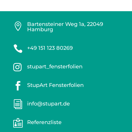
Bartensteiner Weg 1a, 22049

Hamburg

+49 151 123 80269

stupart_fensterfolien

StupArt Fensterfolien
i
info@stupart.de

Referenzliste