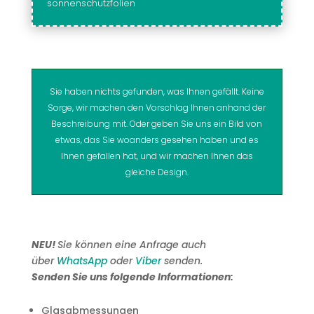
sonnenschutzfolien
Sie haben nichts gefunden, was Ihnen gefällt. Keine
Sorge, wir machen den Vorschlag Ihnen anhand der
Beschreibung mit. Oder geben Sie uns ein Bild von
etwas, das Sie woanders gesehen haben und es
Ihnen gefallen hat, und wir machen Ihnen das
gleiche Design.
NEU!
Sie können eine Anfrage auch
über
WhatsApp
oder
Viber
senden.
Senden Sie uns folgende Informationen:
Glasabmessungen