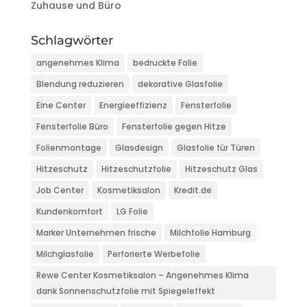
Zuhause und Büro
Schlagwörter
angenehmes Klima
bedruckte Folie
Blendung reduzieren
dekorative Glasfolie
Eine Center
Energieeffizienz
Fensterfolie
Fensterfolie Büro
Fensterfolie gegen Hitze
Folienmontage
Glasdesign
Glasfolie für Türen
Hitzeschutz
Hitzeschutzfolie
Hitzeschutz Glas
Job Center
Kosmetiksalon
Kredit.de
Kundenkomfort
LG Folie
Marker Unternehmen frische
Milchfolie Hamburg
Milchglasfolie
Perforierte Werbefolie
Rewe Center Kosmetiksalon – Angenehmes Klima
dank Sonnenschutzfolie mit Spiegeleffekt