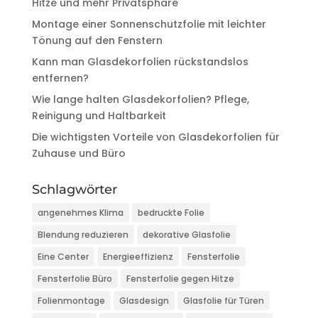
Hitze und mehr Privatsphäre
Montage einer Sonnenschutzfolie mit leichter
Tönung auf den Fenstern
Kann man Glasdekorfolien rückstandslos
entfernen?
Wie lange halten Glasdekorfolien? Pflege,
Reinigung und Haltbarkeit
Die wichtigsten Vorteile von Glasdekorfolien für
Zuhause und Büro
Schlagwörter
angenehmes Klima
bedruckte Folie
Blendung reduzieren
dekorative Glasfolie
Eine Center
Energieeffizienz
Fensterfolie
Fensterfolie Büro
Fensterfolie gegen Hitze
Folienmontage
Glasdesign
Glasfolie für Türen