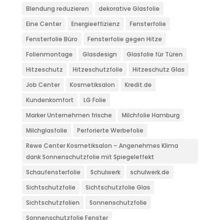
Blendung reduzieren
dekorative Glasfolie
Eine Center
Energieeffizienz
Fensterfolie
Fensterfolie Büro
Fensterfolie gegen Hitze
Folienmontage
Glasdesign
Glasfolie für Türen
Hitzeschutz
Hitzeschutzfolie
Hitzeschutz Glas
Job Center
Kosmetiksalon
Kredit.de
Kundenkomfort
LG Folie
Marker Unternehmen frische
Milchfolie Hamburg
Milchglasfolie
Perforierte Werbefolie
Rewe Center Kosmetiksalon – Angenehmes Klima
dank Sonnenschutzfolie mit Spiegeleffekt
Schaufensterfolie
Schulwerk
schulwerk.de
Sichtschutzfolie
Sichtschutzfolie Glas
Sichtschutzfolien
Sonnenschutzfolie
Sonnenschutzfolie Fenster