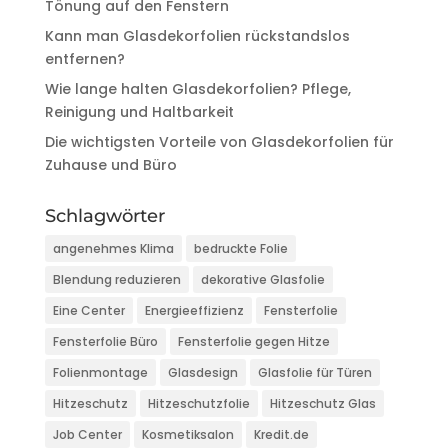
Tönung auf den Fenstern
Kann man Glasdekorfolien rückstandslos
entfernen?
Wie lange halten Glasdekorfolien? Pflege,
Reinigung und Haltbarkeit
Die wichtigsten Vorteile von Glasdekorfolien für
Zuhause und Büro
Schlagwörter
angenehmes Klima
bedruckte Folie
Blendung reduzieren
dekorative Glasfolie
Eine Center
Energieeffizienz
Fensterfolie
Fensterfolie Büro
Fensterfolie gegen Hitze
Folienmontage
Glasdesign
Glasfolie für Türen
Hitzeschutz
Hitzeschutzfolie
Hitzeschutz Glas
Job Center
Kosmetiksalon
Kredit.de