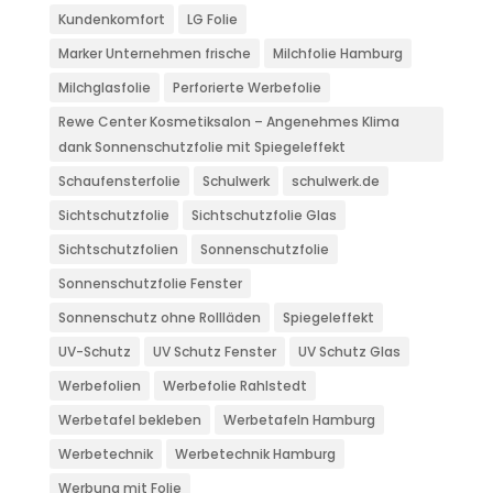
Kundenkomfort
LG Folie
Marker Unternehmen frische
Milchfolie Hamburg
Milchglasfolie
Perforierte Werbefolie
Rewe Center Kosmetiksalon – Angenehmes Klima
dank Sonnenschutzfolie mit Spiegeleffekt
Schaufensterfolie
Schulwerk
schulwerk.de
Sichtschutzfolie
Sichtschutzfolie Glas
Sichtschutzfolien
Sonnenschutzfolie
Sonnenschutzfolie Fenster
Sonnenschutz ohne Rollläden
Spiegeleffekt
UV-Schutz
UV Schutz Fenster
UV Schutz Glas
Werbefolien
Werbefolie Rahlstedt
Werbetafel bekleben
Werbetafeln Hamburg
Werbetechnik
Werbetechnik Hamburg
Werbung mit Folie