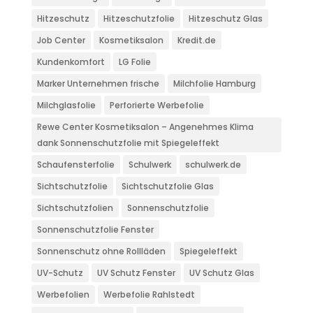
Hitzeschutz
Hitzeschutzfolie
Hitzeschutz Glas
Job Center
Kosmetiksalon
Kredit.de
Kundenkomfort
LG Folie
Marker Unternehmen frische
Milchfolie Hamburg
Milchglasfolie
Perforierte Werbefolie
Rewe Center Kosmetiksalon – Angenehmes Klima
dank Sonnenschutzfolie mit Spiegeleffekt
Schaufensterfolie
Schulwerk
schulwerk.de
Sichtschutzfolie
Sichtschutzfolie Glas
Sichtschutzfolien
Sonnenschutzfolie
Sonnenschutzfolie Fenster
Sonnenschutz ohne Rollläden
Spiegeleffekt
UV-Schutz
UV Schutz Fenster
UV Schutz Glas
Werbefolien
Werbefolie Rahlstedt