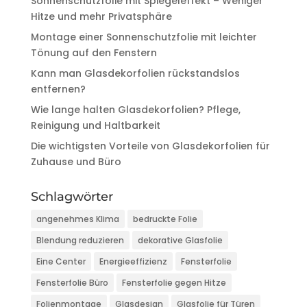
Sonnenschutzfolie mit Spiegeleffekt – Weniger
Hitze und mehr Privatsphäre
Montage einer Sonnenschutzfolie mit leichter
Tönung auf den Fenstern
Kann man Glasdekorfolien rückstandslos
entfernen?
Wie lange halten Glasdekorfolien? Pflege,
Reinigung und Haltbarkeit
Die wichtigsten Vorteile von Glasdekorfolien für
Zuhause und Büro
Schlagwörter
angenehmes Klima
bedruckte Folie
Blendung reduzieren
dekorative Glasfolie
Eine Center
Energieeffizienz
Fensterfolie
Fensterfolie Büro
Fensterfolie gegen Hitze
Folienmontage
Glasdesign
Glasfolie für Türen