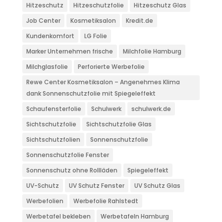
Hitzeschutz
Hitzeschutzfolie
Hitzeschutz Glas
Job Center
Kosmetiksalon
Kredit.de
Kundenkomfort
LG Folie
Marker Unternehmen frische
Milchfolie Hamburg
Milchglasfolie
Perforierte Werbefolie
Rewe Center Kosmetiksalon – Angenehmes Klima
dank Sonnenschutzfolie mit Spiegeleffekt
Schaufensterfolie
Schulwerk
schulwerk.de
Sichtschutzfolie
Sichtschutzfolie Glas
Sichtschutzfolien
Sonnenschutzfolie
Sonnenschutzfolie Fenster
Sonnenschutz ohne Rollläden
Spiegeleffekt
UV-Schutz
UV Schutz Fenster
UV Schutz Glas
Werbefolien
Werbefolie Rahlstedt
Werbetafel bekleben
Werbetafeln Hamburg