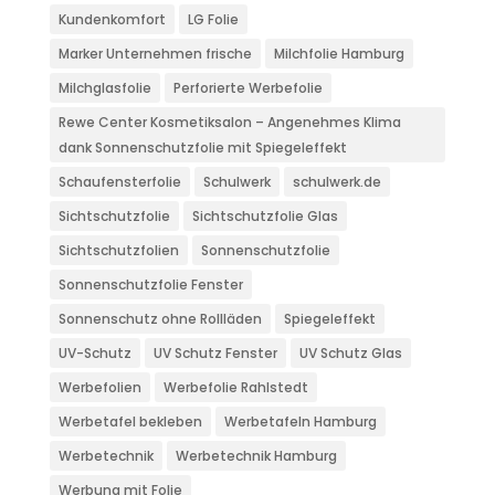
Kundenkomfort
LG Folie
Marker Unternehmen frische
Milchfolie Hamburg
Milchglasfolie
Perforierte Werbefolie
Rewe Center Kosmetiksalon – Angenehmes Klima
dank Sonnenschutzfolie mit Spiegeleffekt
Schaufensterfolie
Schulwerk
schulwerk.de
Sichtschutzfolie
Sichtschutzfolie Glas
Sichtschutzfolien
Sonnenschutzfolie
Sonnenschutzfolie Fenster
Sonnenschutz ohne Rollläden
Spiegeleffekt
UV-Schutz
UV Schutz Fenster
UV Schutz Glas
Werbefolien
Werbefolie Rahlstedt
Werbetafel bekleben
Werbetafeln Hamburg
Werbetechnik
Werbetechnik Hamburg
Werbung mit Folie