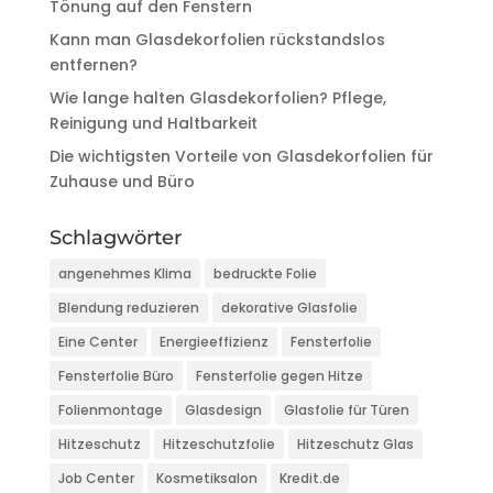
Tönung auf den Fenstern
Kann man Glasdekorfolien rückstandslos
entfernen?
Wie lange halten Glasdekorfolien? Pflege,
Reinigung und Haltbarkeit
Die wichtigsten Vorteile von Glasdekorfolien für
Zuhause und Büro
Schlagwörter
angenehmes Klima
bedruckte Folie
Blendung reduzieren
dekorative Glasfolie
Eine Center
Energieeffizienz
Fensterfolie
Fensterfolie Büro
Fensterfolie gegen Hitze
Folienmontage
Glasdesign
Glasfolie für Türen
Hitzeschutz
Hitzeschutzfolie
Hitzeschutz Glas
Job Center
Kosmetiksalon
Kredit.de