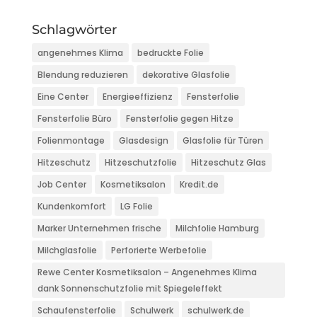
Schlagwörter
angenehmes Klima
bedruckte Folie
Blendung reduzieren
dekorative Glasfolie
Eine Center
Energieeffizienz
Fensterfolie
Fensterfolie Büro
Fensterfolie gegen Hitze
Folienmontage
Glasdesign
Glasfolie für Türen
Hitzeschutz
Hitzeschutzfolie
Hitzeschutz Glas
Job Center
Kosmetiksalon
Kredit.de
Kundenkomfort
LG Folie
Marker Unternehmen frische
Milchfolie Hamburg
Milchglasfolie
Perforierte Werbefolie
Rewe Center Kosmetiksalon – Angenehmes Klima
dank Sonnenschutzfolie mit Spiegeleffekt
Schaufensterfolie
Schulwerk
schulwerk.de