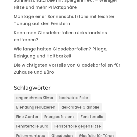
Sonnenschutzfolie mit Spiegeleffekt – Weniger
Hitze und mehr Privatsphäre
Montage einer Sonnenschutzfolie mit leichter
Tönung auf den Fenstern
Kann man Glasdekorfolien rückstandslos
entfernen?
Wie lange halten Glasdekorfolien? Pflege,
Reinigung und Haltbarkeit
Die wichtigsten Vorteile von Glasdekorfolien für
Zuhause und Büro
Schlagwörter
angenehmes Klima
bedruckte Folie
Blendung reduzieren
dekorative Glasfolie
Eine Center
Energieeffizienz
Fensterfolie
Fensterfolie Büro
Fensterfolie gegen Hitze
Folienmontage
Glasdesign
Glasfolie für Türen