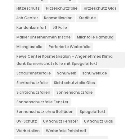
Hitzeschutz
Hitzeschutzfolie
Hitzeschutz Glas
Job Center
Kosmetiksalon
Kredit.de
Kundenkomfort
LG Folie
Marker Unternehmen frische
Milchfolie Hamburg
Milchglasfolie
Perforierte Werbefolie
Rewe Center Kosmetiksalon – Angenehmes Klima
dank Sonnenschutzfolie mit Spiegeleffekt
Schaufensterfolie
Schulwerk
schulwerk.de
Sichtschutzfolie
Sichtschutzfolie Glas
Sichtschutzfolien
Sonnenschutzfolie
Sonnenschutzfolie Fenster
Sonnenschutz ohne Rollläden
Spiegeleffekt
UV-Schutz
UV Schutz Fenster
UV Schutz Glas
Werbefolien
Werbefolie Rahlstedt