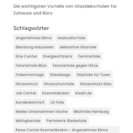
Die wichtigsten Vorteile von Glasdekorfolien für
Zuhause und Büro
Schlagwörter
angenehmes Klima
bedruckte Folie
Blendung reduzieren
dekorative Glasfolie
Eine Center
Energieeffizienz
Fensterfolie
Fensterfolie Büro
Fensterfolie gegen Hitze
Folienmontage
Glasdesign
Glasfolie für Türen
Hitzeschutz
Hitzeschutzfolie
Hitzeschutz Glas
Job Center
Kosmetiksalon
Kredit.de
Kundenkomfort
LG Folie
Marker Unternehmen frische
Milchfolie Hamburg
Milchglasfolie
Perforierte Werbefolie
Rewe Center Kosmetiksalon – Angenehmes Klima